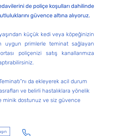
edavilerini de poliçe koşulları dahilinde
mutluluklarını güvence altına alıyoruz.
 yaşından küçük kedi veya köpeğinizin
çin uygun primlerle teminat sağlayan
tası poliçenizi satış kanallarımıza
ırabilirsiniz.
 Teminatı”nı da ekleyerek acil durum
srafları ve belirli hastalıklara yönelik
 de minik dostunuz ve siz güvence
aşın