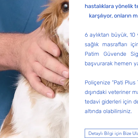
hastalıklara yönelik t
karşılıyor, onların 
6 aylıktan büyük, 10
sağlık masrafları i
Patim Güvende Sigor
başvurarak hemen yapt
Poliçenize “Pati Plus
dışındaki veteriner ma
tedavi giderleri için
altında olabilirsiniz.
Detaylı Bilgi için Bize Ul